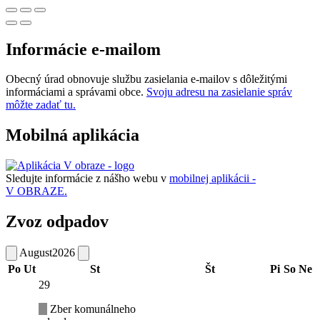
Informácie e-mailom
Obecný úrad obnovuje službu zasielania e-mailov s dôležitými
informáciami a správami obce.
Svoju adresu na zasielanie správ
môžte zadať tu.
Mobilná aplikácia
Sledujte informácie z nášho webu v
mobilnej aplikácii -
V OBRAZE.
Zvoz odpadov
August
2026
Po
Ut
St
Št
Pi
So
Ne
29
Zber komunálneho