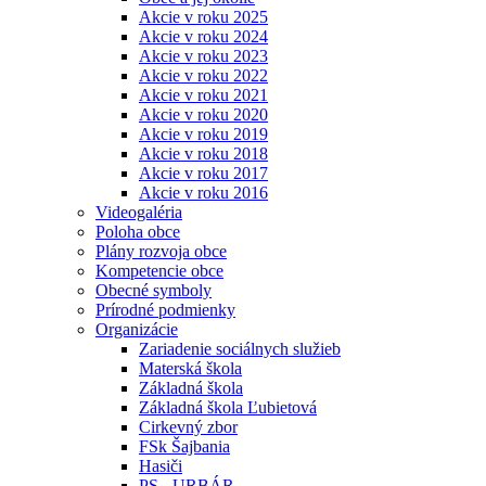
Akcie v roku 2025
Akcie v roku 2024
Akcie v roku 2023
Akcie v roku 2022
Akcie v roku 2021
Akcie v roku 2020
Akcie v roku 2019
Akcie v roku 2018
Akcie v roku 2017
Akcie v roku 2016
Videogaléria
Poloha obce
Plány rozvoja obce
Kompetencie obce
Obecné symboly
Prírodné podmienky
Organizácie
Zariadenie sociálnych služieb
Materská škola
Základná škola
Základná škola Ľubietová
Cirkevný zbor
FSk Šajbania
Hasiči
PS - URBÁR