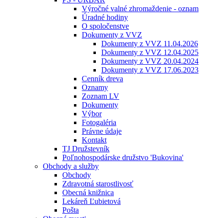
Výročné valné zhromaždenie - oznam
Úradné hodiny
O spoločenstve
Dokumenty z VVZ
Dokumenty z VVZ 11.04.2026
Dokumenty z VVZ 12.04.2025
Dokumenty z VVZ 20.04.2024
Dokumenty z VVZ 17.06.2023
Cenník dreva
Oznamy
Zoznam LV
Dokumenty
Výbor
Fotogaléria
Právne údaje
Kontakt
TJ Družstevník
Poľnohospodárske družstvo 'Bukovina'
Obchody a služby
Obchody
Zdravotná starostlivosť
Obecná knižnica
Lekáreň Ľubietová
Pošta