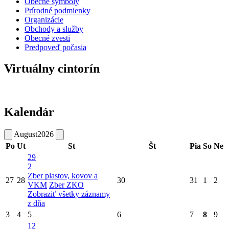
Obecné symboly
Prírodné podmienky
Organizácie
Obchody a služby
Obecné zvesti
Predpoveď počasia
Virtuálny cintorín
Kalendár
August
2026
Po
Ut
St
Št
Pia
So
Ne
29
2
Zber plastov, kovov a
27
28
30
31
1
2
VKM
Zber ZKO
Zobraziť všetky záznamy
z dňa
3
4
5
6
7
8
9
12