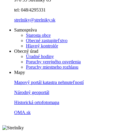
tel: 048/4295331
strelniky@strelniky.sk
Samospráva
Starosta obce
Obecné zastupiteľstvo
Hlavný kontrolór
Obecný úrad
Úradné hodiny
Poruchy verejného osvetlenia
Poruchy miestneho rozhlasu
Mapy
Mapový portál katastra nehnuteľností
Národný geoportál
Historická ortofotomapa
OMA.sk