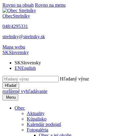
Rovno na obsah
Rovno na menu
Obec
Strelníky
048/4295331
strelniky@strelniky.sk
Mapa webu
SK
Slovensky
SK
Slovensky
EN
English
Hľadaný výraz
Hľadať
rozšírené vyhľadávanie
Menu
Obec
Aktuality
Kúpalisko
Kalendár podujatí
Fotogaléria
Obec a jej okolie