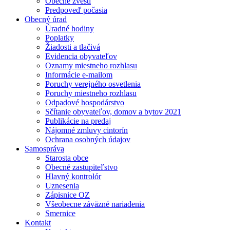
Obecné zvesti
Predpoveď počasia
Obecný úrad
Úradné hodiny
Poplatky
Žiadosti a tlačivá
Evidencia obyvateľov
Oznamy miestneho rozhlasu
Informácie e-mailom
Poruchy verejného osvetlenia
Poruchy miestneho rozhlasu
Odpadové hospodárstvo
Sčítanie obyvateľov, domov a bytov 2021
Publikácie na predaj
Nájomné zmluvy cintorín
Ochrana osobných údajov
Samospráva
Starosta obce
Obecné zastupiteľstvo
Hlavný kontrolór
Uznesenia
Zápisnice OZ
Všeobecne záväzné nariadenia
Smernice
Kontakt