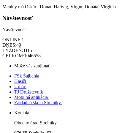
Meniny má
Oskár
, Donát, Hartvig, Virgín, Donáta, Virgínia
Návštevnosť
Návštevnosť:
ONLINE:
1
DNES:
49
TÝŽDEŇ:
1115
CELKOM:
1046558
Môže vás zaujímať
FSk Šajbania
Hasiči
Urbár
TJ Družstevník
Mobilná aplikácia
Základná škola Strelníky
Kontakt
Obecný úrad Strelníky
976 55 Strelníky 63