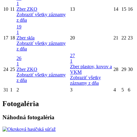
1
10
11
Zber ZKO
13
14
15
16
Zobraziť všetky záznamy
z dňa
19
1
17
18
Zber skla
20
21
22
23
Zobraziť všetky záznamy
z dňa
27
26
1
1
Zber plastov, kovov a
24
25
Zber ZKO
28
29
30
VKM
Zobraziť všetky záznamy
Zobraziť všetky
z dňa
záznamy z dňa
31
1
2
3
4
5
6
Fotogaléria
Náhodná fotogaléria