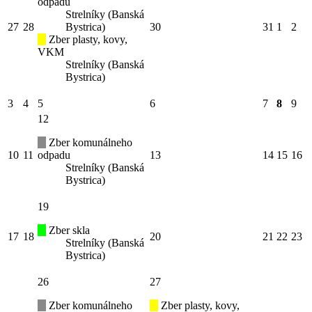
odpadu
Strelníky (Banská
27
28
Bystrica)
30
31
1
2
Zber plasty, kovy,
VKM
Strelníky (Banská
Bystrica)
3
4
5
6
7
8
9
12
Zber komunálneho
10
11
odpadu
13
14
15
16
Strelníky (Banská
Bystrica)
19
Zber skla
17
18
20
21
22
23
Strelníky (Banská
Bystrica)
26
27
Zber komunálneho
Zber plasty, kovy,