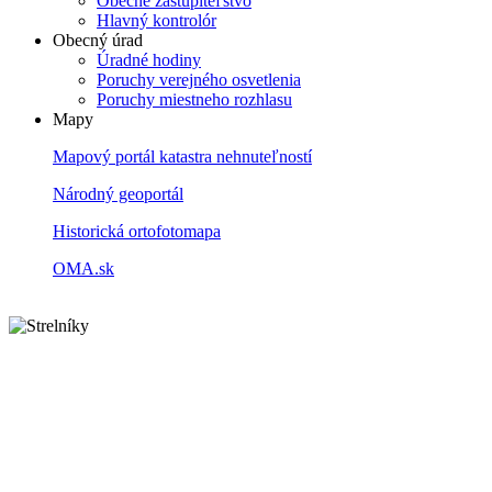
Obecné zastupiteľstvo
Hlavný kontrolór
Obecný úrad
Úradné hodiny
Poruchy verejného osvetlenia
Poruchy miestneho rozhlasu
Mapy
Mapový portál katastra nehnuteľností
Národný geoportál
Historická ortofotomapa
OMA.sk