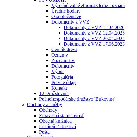
Výročné valné zhromaždenie - oznam
Úradné hodiny
O spoločenstve
Dokumenty z VVZ
Dokumenty z VVZ 11.04.2026
Dokumenty z VVZ 12.04.2025
Dokumenty z VVZ 20.04.2024
Dokumenty z VVZ 17.06.2023
Cenník dreva
Oznamy
Zoznam LV
Dokumenty
Výbor
Fotogaléria
Právne údaje
Kontakt
TJ Družstevník
Poľnohospodárske družstvo 'Bukovina'
Obchody a služby
Obchody
Zdravotná starostlivosť
Obecná knižnica
Lekáreň Ľubietová
Pošta