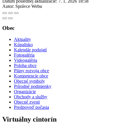
Dátum poslednej aktualizácie:
7. 1. 2026 18:58
Autor:
Správce Webu
Obec
Aktuality
Kúpalisko
Kalendár podujatí
Fotogaléria
Videogaléria
Poloha obce
Plány rozvoja obce
Kompetencie obce
Obecné symboly
Prírodné podmienky
Organizácie
Obchody a služby
Obecné zvesti
Predpoveď počasia
Virtuálny cintorín