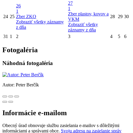
27
26
1
1
Zber plastov, kovov a
24
25
Zber ZKO
28
29
30
VKM
Zobraziť všetky záznamy
Zobraziť všetky
z dňa
záznamy z dňa
31
1
2
3
4
5
6
Fotogaléria
Náhodná fotogaléria
Autor: Peter Berčík
Informácie e-mailom
Obecný úrad obnovuje službu zasielania e-mailov s dôležitými
informáciami a správami obce.
Svoju adresu na zasielanie správ