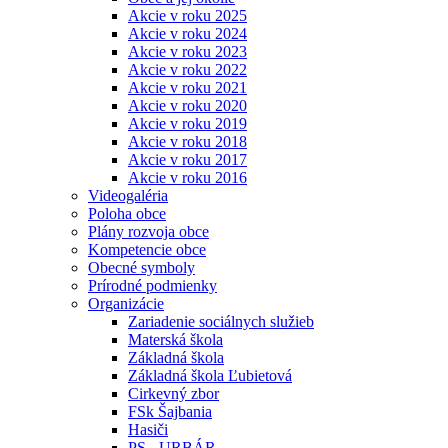
Akcie v roku 2025
Akcie v roku 2024
Akcie v roku 2023
Akcie v roku 2022
Akcie v roku 2021
Akcie v roku 2020
Akcie v roku 2019
Akcie v roku 2018
Akcie v roku 2017
Akcie v roku 2016
Videogaléria
Poloha obce
Plány rozvoja obce
Kompetencie obce
Obecné symboly
Prírodné podmienky
Organizácie
Zariadenie sociálnych služieb
Materská škola
Základná škola
Základná škola Ľubietová
Cirkevný zbor
FSk Šajbania
Hasiči
PS - URBÁR