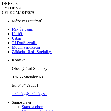
DNES:
43
TÝŽDEŇ:
43
CELKOM:
1047079
Môže vás zaujímať
FSk Šajbania
Hasiči
Urbár
TJ Družstevník
Mobilná aplikácia
Základná škola Strelníky
Kontakt
Obecný úrad Strelníky
976 55 Strelníky 63
tel: 048/4295331
strelniky@strelniky.sk
Samospráva
Starosta obce