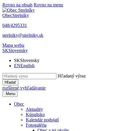
Rovno na obsah
Rovno na menu
Obec
Strelníky
048/4295331
strelniky@strelniky.sk
Mapa webu
SK
Slovensky
SK
Slovensky
EN
English
Hľadaný výraz
Hľadať
rozšírené vyhľadávanie
Menu
Obec
Aktuality
Kúpalisko
Kalendár podujatí
Fotogaléria
Obec a jej okolie