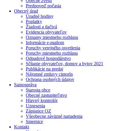
Obecné zvesti
Predpoveď počasia
Obecný úrad
Úradné hodiny
Poplatky
Žiadosti a tlačivá
Evidencia obyvateľov
Oznamy miestneho rozhlasu
Informácie e-mailom
Poruchy verejného osvetlenia
Poruchy miestneho rozhlasu
Odpadové hospodárstvo
Sčítanie obyvateľov, domov a bytov 2021
Publikácie na predaj
Nájomné zmluvy cintorín
Ochrana osobných údajov
Samospráva
Starosta obce
Obecné zastupiteľstvo
Hlavný kontrolór
Uznesenia
Zápisnice OZ
Všeobecne záväzné nariadenia
Smernice
Kontakt