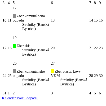
3
4
5
6
7
8
9
12
Zber komunálneho
10
11
odpadu
13
14
15
16
Strelníky (Banská
Bystrica)
19
Zber skla
17
18
20
21
22
23
Strelníky (Banská
Bystrica)
26
27
Zber komunálneho
Zber plasty, kovy,
24
25
odpadu
VKM
28
29
30
Strelníky (Banská
Strelníky (Banská
Bystrica)
Bystrica)
31
1
2
3
4
5
6
Kalendár zvozu odpadu