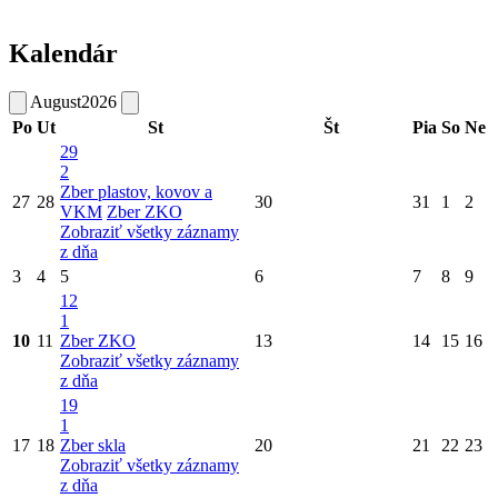
Kalendár
August
2026
Po
Ut
St
Št
Pia
So
Ne
29
2
Zber plastov, kovov a
27
28
30
31
1
2
VKM
Zber ZKO
Zobraziť všetky záznamy
z dňa
3
4
5
6
7
8
9
12
1
10
11
Zber ZKO
13
14
15
16
Zobraziť všetky záznamy
z dňa
19
1
17
18
Zber skla
20
21
22
23
Zobraziť všetky záznamy
z dňa