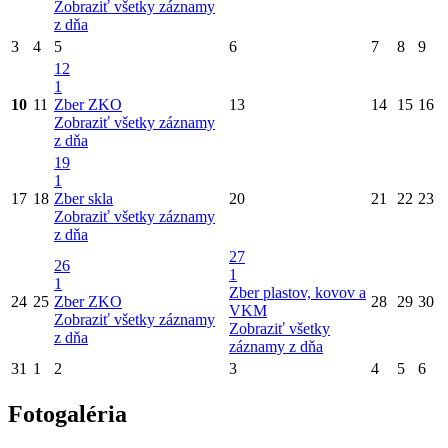
Zobraziť všetky záznamy
z dňa
3
4
5
6
7
8
9
12
1
10
11
Zber ZKO
13
14
15
16
Zobraziť všetky záznamy
z dňa
19
1
17
18
Zber skla
20
21
22
23
Zobraziť všetky záznamy
z dňa
27
26
1
1
Zber plastov, kovov a
24
25
Zber ZKO
28
29
30
VKM
Zobraziť všetky záznamy
Zobraziť všetky
z dňa
záznamy z dňa
31
1
2
3
4
5
6
Fotogaléria