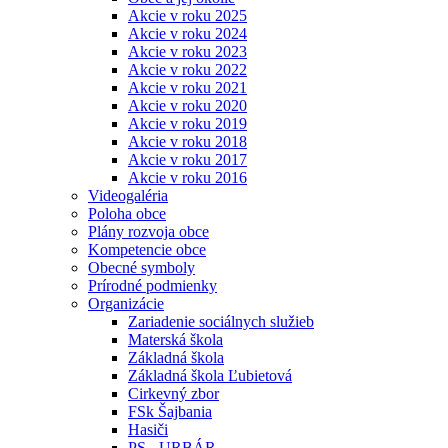
Akcie v roku 2025
Akcie v roku 2024
Akcie v roku 2023
Akcie v roku 2022
Akcie v roku 2021
Akcie v roku 2020
Akcie v roku 2019
Akcie v roku 2018
Akcie v roku 2017
Akcie v roku 2016
Videogaléria
Poloha obce
Plány rozvoja obce
Kompetencie obce
Obecné symboly
Prírodné podmienky
Organizácie
Zariadenie sociálnych služieb
Materská škola
Základná škola
Základná škola Ľubietová
Cirkevný zbor
FSk Šajbania
Hasiči
PS - URBÁR