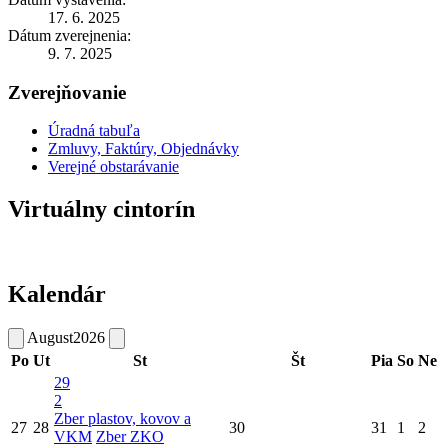
17. 6. 2025
Dátum zverejnenia:
9. 7. 2025
Zverejňovanie
Úradná tabuľa
Zmluvy, Faktúry, Objednávky
Verejné obstarávanie
Virtuálny cintorín
Kalendár
August
2026
Po
Ut
St
Št
Pia
So
Ne
29
2
Zber plastov, kovov a
27
28
30
31
1
2
VKM
Zber ZKO