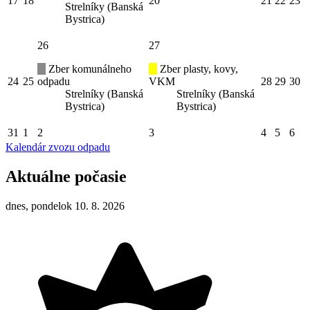
17
18
20
21
22
23
Strelníky (Banská
Bystrica)
26
27
Zber komunálneho
Zber plasty, kovy,
24
25
odpadu
VKM
28
29
30
Strelníky (Banská
Strelníky (Banská
Bystrica)
Bystrica)
31
1
2
3
4
5
6
Kalendár zvozu odpadu
Aktuálne počasie
dnes, pondelok 10. 8. 2026