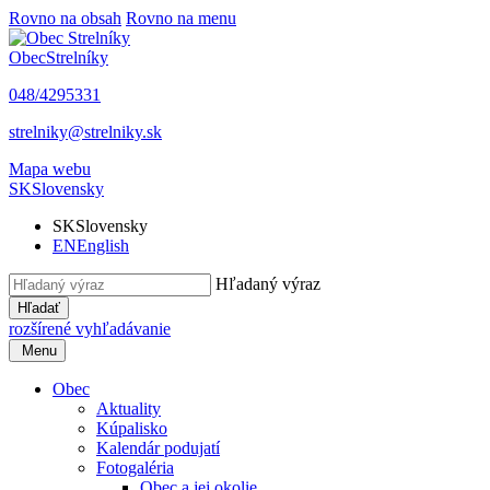
Rovno na obsah
Rovno na menu
Obec
Strelníky
048/4295331
strelniky@strelniky.sk
Mapa webu
SK
Slovensky
SK
Slovensky
EN
English
Hľadaný výraz
Hľadať
rozšírené vyhľadávanie
Menu
Obec
Aktuality
Kúpalisko
Kalendár podujatí
Fotogaléria
Obec a jej okolie