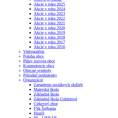
Akcie v roku 2025
Akcie v roku 2024
Akcie v roku 2023
Akcie v roku 2022
Akcie v roku 2021
Akcie v roku 2020
Akcie v roku 2019
Akcie v roku 2018
Akcie v roku 2017
Akcie v roku 2016
Videogaléria
Poloha obce
Plány rozvoja obce
Kompetencie obce
Obecné symboly
Prírodné podmienky
Organizácie
Zariadenie sociálnych služieb
Materská škola
Základná škola
Základná škola Ľubietová
Cirkevný zbor
FSk Šajbania
Hasiči
PS - URBÁR