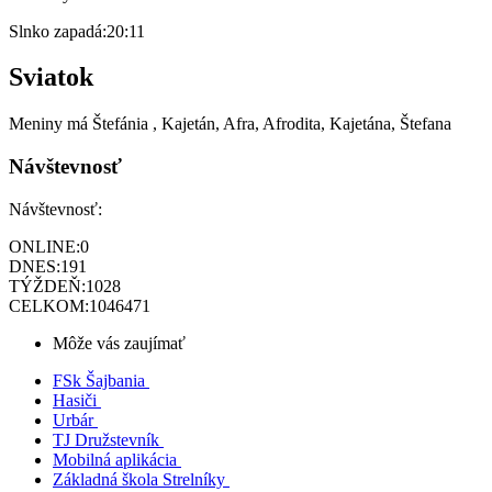
Slnko zapadá:
20:11
Sviatok
Meniny má
Štefánia
, Kajetán, Afra, Afrodita, Kajetána, Štefana
Návštevnosť
Návštevnosť:
ONLINE:
0
DNES:
191
TÝŽDEŇ:
1028
CELKOM:
1046471
Môže vás zaujímať
FSk Šajbania
Hasiči
Urbár
TJ Družstevník
Mobilná aplikácia
Základná škola Strelníky