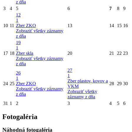
z dňa
3
4
5
6
7
8
9
12
1
10
11
Zber ZKO
13
14
15
16
Zobraziť všetky záznamy
z dňa
19
1
17
18
Zber skla
20
21
22
23
Zobraziť všetky záznamy
z dňa
27
26
1
1
Zber plastov, kovov a
24
25
Zber ZKO
28
29
30
VKM
Zobraziť všetky záznamy
Zobraziť všetky
z dňa
záznamy z dňa
31
1
2
3
4
5
6
Fotogaléria
Náhodná fotogaléria