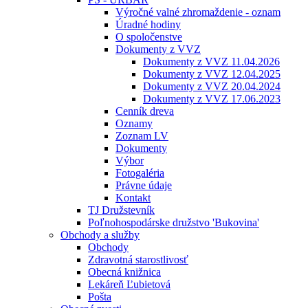
Výročné valné zhromaždenie - oznam
Úradné hodiny
O spoločenstve
Dokumenty z VVZ
Dokumenty z VVZ 11.04.2026
Dokumenty z VVZ 12.04.2025
Dokumenty z VVZ 20.04.2024
Dokumenty z VVZ 17.06.2023
Cenník dreva
Oznamy
Zoznam LV
Dokumenty
Výbor
Fotogaléria
Právne údaje
Kontakt
TJ Družstevník
Poľnohospodárske družstvo 'Bukovina'
Obchody a služby
Obchody
Zdravotná starostlivosť
Obecná knižnica
Lekáreň Ľubietová
Pošta