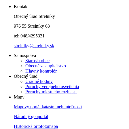
Kontakt
Obecný úrad Strelníky
976 55 Strelníky 63
tel: 048/4295331
strelniky@strelniky.sk
Samospráva
Starosta obce
Obecné zastupiteľstvo
Hlavný kontrolór
Obecný úrad
Úradné hodiny
Poruchy verejného osvetlenia
Poruchy miestneho rozhlasu
Mapy
Mapový portál katastra nehnuteľností
Národný geoportál
Historická ortofotomapa