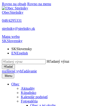
Rovno na obsah
Rovno na menu
Obec
Strelníky
048/4295331
strelniky@strelniky.sk
Mapa webu
SK
Slovensky
SK
Slovensky
EN
English
Hľadaný výraz
Hľadať
rozšírené vyhľadávanie
Menu
Obec
Aktuality
Kúpalisko
Kalendár podujatí
Fotogaléria
Obec a jej okolie