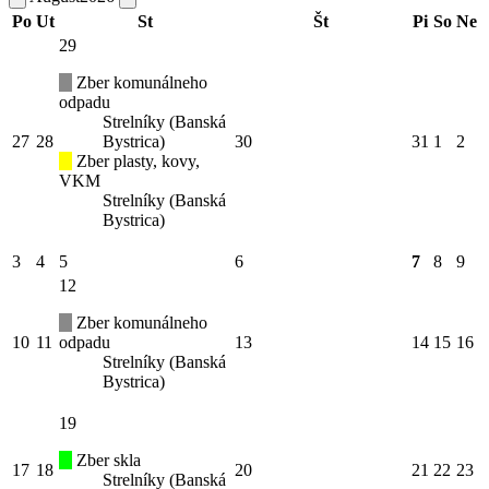
Po
Ut
St
Št
Pi
So
Ne
29
Zber komunálneho
odpadu
Strelníky (Banská
27
28
Bystrica)
30
31
1
2
Zber plasty, kovy,
VKM
Strelníky (Banská
Bystrica)
3
4
5
6
7
8
9
12
Zber komunálneho
10
11
odpadu
13
14
15
16
Strelníky (Banská
Bystrica)
19
Zber skla
17
18
20
21
22
23
Strelníky (Banská