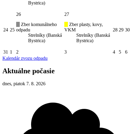
Bystrica)
26
27
Zber komunálneho
Zber plasty, kovy,
24
25
odpadu
VKM
28
29
30
Strelníky (Banská
Strelníky (Banská
Bystrica)
Bystrica)
31
1
2
3
4
5
6
Kalendár zvozu odpadu
Aktuálne počasie
dnes, piatok 7. 8. 2026