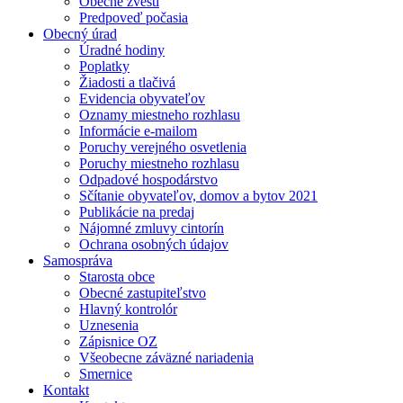
Obecné zvesti
Predpoveď počasia
Obecný úrad
Úradné hodiny
Poplatky
Žiadosti a tlačivá
Evidencia obyvateľov
Oznamy miestneho rozhlasu
Informácie e-mailom
Poruchy verejného osvetlenia
Poruchy miestneho rozhlasu
Odpadové hospodárstvo
Sčítanie obyvateľov, domov a bytov 2021
Publikácie na predaj
Nájomné zmluvy cintorín
Ochrana osobných údajov
Samospráva
Starosta obce
Obecné zastupiteľstvo
Hlavný kontrolór
Uznesenia
Zápisnice OZ
Všeobecne záväzné nariadenia
Smernice
Kontakt