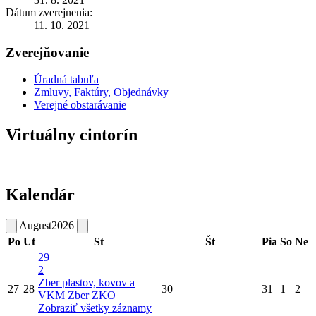
Dátum zverejnenia:
11. 10. 2021
Zverejňovanie
Úradná tabuľa
Zmluvy, Faktúry, Objednávky
Verejné obstarávanie
Virtuálny cintorín
Kalendár
August
2026
Po
Ut
St
Št
Pia
So
Ne
29
2
Zber plastov, kovov a
27
28
30
31
1
2
VKM
Zber ZKO
Zobraziť všetky záznamy