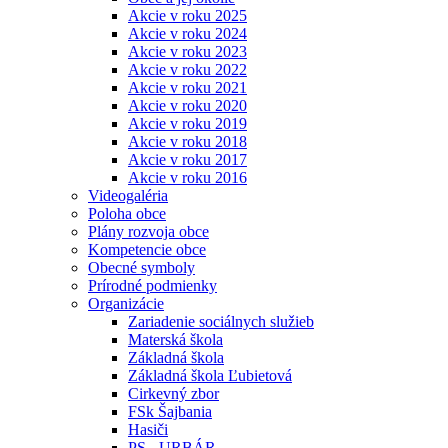
Akcie v roku 2025
Akcie v roku 2024
Akcie v roku 2023
Akcie v roku 2022
Akcie v roku 2021
Akcie v roku 2020
Akcie v roku 2019
Akcie v roku 2018
Akcie v roku 2017
Akcie v roku 2016
Videogaléria
Poloha obce
Plány rozvoja obce
Kompetencie obce
Obecné symboly
Prírodné podmienky
Organizácie
Zariadenie sociálnych služieb
Materská škola
Základná škola
Základná škola Ľubietová
Cirkevný zbor
FSk Šajbania
Hasiči
PS - URBÁR