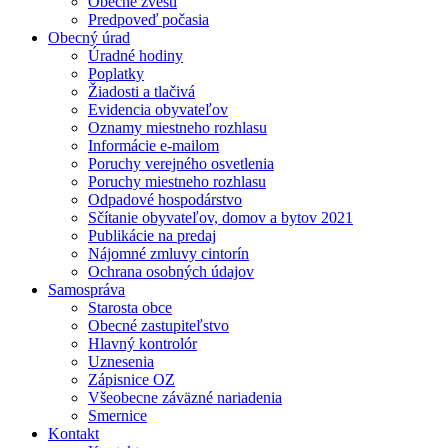
Obecné zvesti
Predpoveď počasia
Obecný úrad
Úradné hodiny
Poplatky
Žiadosti a tlačivá
Evidencia obyvateľov
Oznamy miestneho rozhlasu
Informácie e-mailom
Poruchy verejného osvetlenia
Poruchy miestneho rozhlasu
Odpadové hospodárstvo
Sčítanie obyvateľov, domov a bytov 2021
Publikácie na predaj
Nájomné zmluvy cintorín
Ochrana osobných údajov
Samospráva
Starosta obce
Obecné zastupiteľstvo
Hlavný kontrolór
Uznesenia
Zápisnice OZ
Všeobecne záväzné nariadenia
Smernice
Kontakt