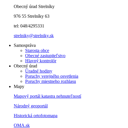
Obecný úrad Strelníky
976 55 Strelníky 63
tel: 048/4295331
strelniky@strelniky.sk
Samospráva
Starosta obce
Obecné zastupiteľstvo
Hlavný kontrolór
Obecný úrad
Úradné hodiny
Poruchy verejného osvetlenia
Poruchy miestneho rozhlasu
Mapy
Mapový portál katastra nehnuteľností
Národný geoportál
Historická ortofotomapa
OMA.sk