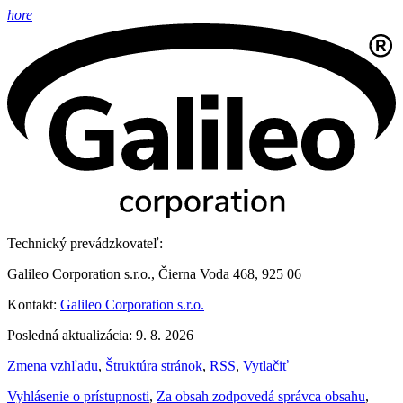
hore
Technický prevádzkovateľ:
Galileo Corporation s.r.o., Čierna Voda 468, 925 06
Kontakt:
Galileo Corporation s.r.o.
Posledná aktualizácia: 9. 8. 2026
Zmena vzhľadu
,
Štruktúra stránok
,
RSS
,
Vytlačiť
Vyhlásenie o prístupnosti
,
Za obsah zodpovedá správca obsahu
,