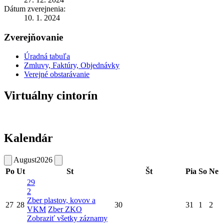
Dátum zverejnenia:
10. 1. 2024
Zverejňovanie
Úradná tabuľa
Zmluvy, Faktúry, Objednávky
Verejné obstarávanie
Virtuálny cintorín
Kalendár
August
2026
Po
Ut
St
Št
Pia
So
Ne
29
2
Zber plastov, kovov a
27
28
30
31
1
2
VKM
Zber ZKO
Zobraziť všetky záznamy