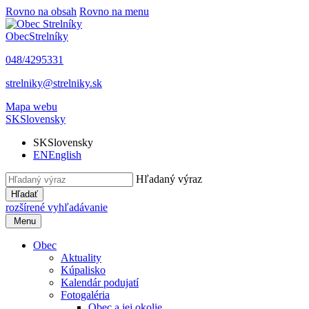
Rovno na obsah
Rovno na menu
Obec
Strelníky
048/4295331
strelniky@strelniky.sk
Mapa webu
SK
Slovensky
SK
Slovensky
EN
English
Hľadaný výraz
Hľadať
rozšírené vyhľadávanie
Menu
Obec
Aktuality
Kúpalisko
Kalendár podujatí
Fotogaléria
Obec a jej okolie