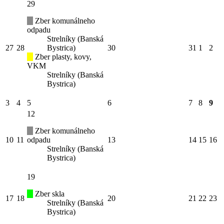
29
Zber komunálneho
odpadu
Strelníky (Banská
27
28
Bystrica)
30
31
1
2
Zber plasty, kovy,
VKM
Strelníky (Banská
Bystrica)
3
4
5
6
7
8
9
12
Zber komunálneho
10
11
odpadu
13
14
15
16
Strelníky (Banská
Bystrica)
19
Zber skla
17
18
20
21
22
23
Strelníky (Banská
Bystrica)