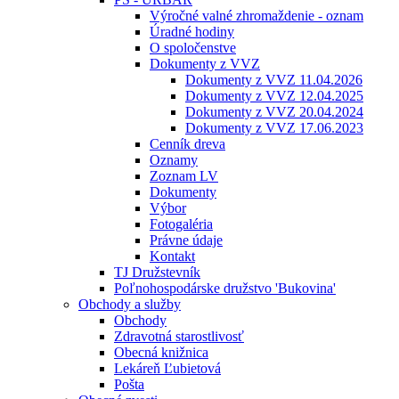
Výročné valné zhromaždenie - oznam
Úradné hodiny
O spoločenstve
Dokumenty z VVZ
Dokumenty z VVZ 11.04.2026
Dokumenty z VVZ 12.04.2025
Dokumenty z VVZ 20.04.2024
Dokumenty z VVZ 17.06.2023
Cenník dreva
Oznamy
Zoznam LV
Dokumenty
Výbor
Fotogaléria
Právne údaje
Kontakt
TJ Družstevník
Poľnohospodárske družstvo 'Bukovina'
Obchody a služby
Obchody
Zdravotná starostlivosť
Obecná knižnica
Lekáreň Ľubietová
Pošta