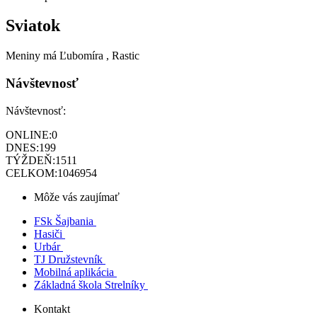
Sviatok
Meniny má
Ľubomíra
, Rastic
Návštevnosť
Návštevnosť:
ONLINE:
0
DNES:
199
TÝŽDEŇ:
1511
CELKOM:
1046954
Môže vás zaujímať
FSk Šajbania
Hasiči
Urbár
TJ Družstevník
Mobilná aplikácia
Základná škola Strelníky
Kontakt