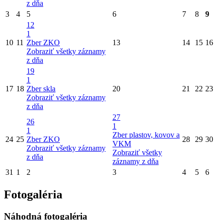
z dňa
3
4
5
6
7
8
9
12
1
10
11
Zber ZKO
13
14
15
16
Zobraziť všetky záznamy
z dňa
19
1
17
18
Zber skla
20
21
22
23
Zobraziť všetky záznamy
z dňa
27
26
1
1
Zber plastov, kovov a
24
25
Zber ZKO
28
29
30
VKM
Zobraziť všetky záznamy
Zobraziť všetky
z dňa
záznamy z dňa
31
1
2
3
4
5
6
Fotogaléria
Náhodná fotogaléria