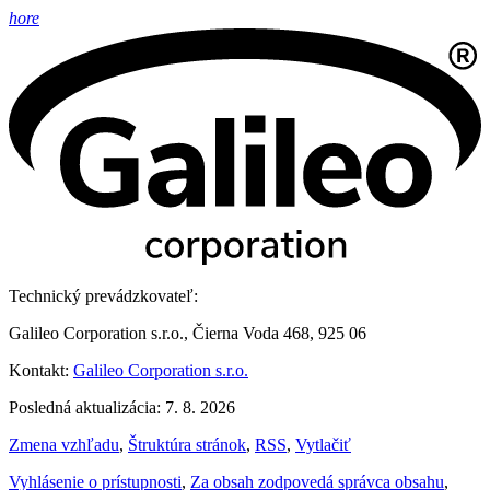
hore
Technický prevádzkovateľ:
Galileo Corporation s.r.o., Čierna Voda 468, 925 06
Kontakt:
Galileo Corporation s.r.o.
Posledná aktualizácia: 7. 8. 2026
Zmena vzhľadu
,
Štruktúra stránok
,
RSS
,
Vytlačiť
Vyhlásenie o prístupnosti
,
Za obsah zodpovedá správca obsahu
,