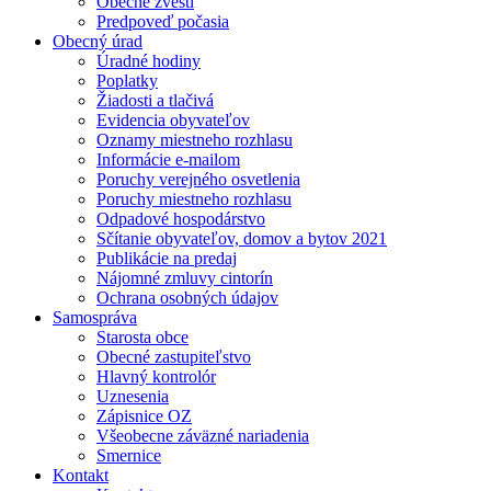
Obecné zvesti
Predpoveď počasia
Obecný úrad
Úradné hodiny
Poplatky
Žiadosti a tlačivá
Evidencia obyvateľov
Oznamy miestneho rozhlasu
Informácie e-mailom
Poruchy verejného osvetlenia
Poruchy miestneho rozhlasu
Odpadové hospodárstvo
Sčítanie obyvateľov, domov a bytov 2021
Publikácie na predaj
Nájomné zmluvy cintorín
Ochrana osobných údajov
Samospráva
Starosta obce
Obecné zastupiteľstvo
Hlavný kontrolór
Uznesenia
Zápisnice OZ
Všeobecne záväzné nariadenia
Smernice
Kontakt