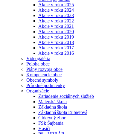
Akcie v roku 2025
Akcie v roku 2024
Akcie v roku 2023
Akcie v roku 2022
Akcie v roku 2021
Akcie v roku 2020
Akcie v roku 2019
Akcie v roku 2018
Akcie v roku 2017
Akcie v roku 2016
Videogaléria
Poloha obce
Plány rozvoja obce
Kompetencie obce
Obecné symboly
Prírodné podmienky
Organizácie
Zariadenie sociálnych služieb
Materská škola
Základná škola
Základná škola Ľubietová
Cirkevný zbor
FSk Šajbania
Hasiči
PS - URBÁR