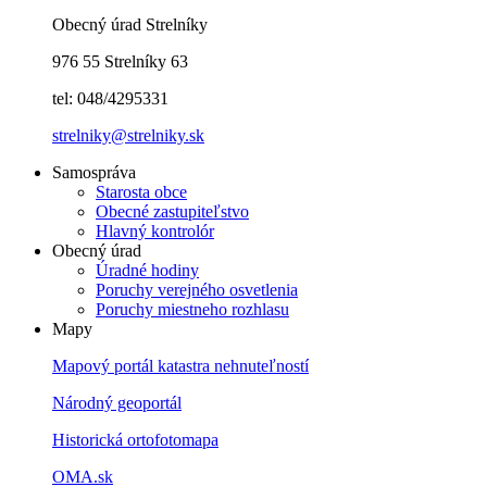
Obecný úrad Strelníky
976 55 Strelníky 63
tel: 048/4295331
strelniky@strelniky.sk
Samospráva
Starosta obce
Obecné zastupiteľstvo
Hlavný kontrolór
Obecný úrad
Úradné hodiny
Poruchy verejného osvetlenia
Poruchy miestneho rozhlasu
Mapy
Mapový portál katastra nehnuteľností
Národný geoportál
Historická ortofotomapa
OMA.sk