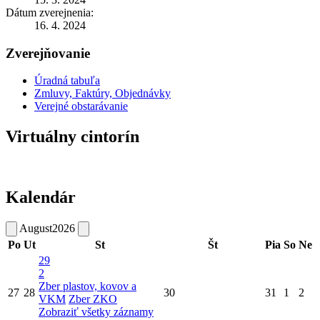
Dátum zverejnenia:
16. 4. 2024
Zverejňovanie
Úradná tabuľa
Zmluvy, Faktúry, Objednávky
Verejné obstarávanie
Virtuálny cintorín
Kalendár
August
2026
Po
Ut
St
Št
Pia
So
Ne
29
2
Zber plastov, kovov a
27
28
30
31
1
2
VKM
Zber ZKO
Zobraziť všetky záznamy