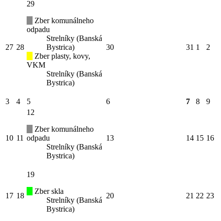
29
Zber komunálneho
odpadu
Strelníky (Banská
27
28
Bystrica)
30
31
1
2
Zber plasty, kovy,
VKM
Strelníky (Banská
Bystrica)
3
4
5
6
7
8
9
12
Zber komunálneho
10
11
odpadu
13
14
15
16
Strelníky (Banská
Bystrica)
19
Zber skla
17
18
20
21
22
23
Strelníky (Banská
Bystrica)