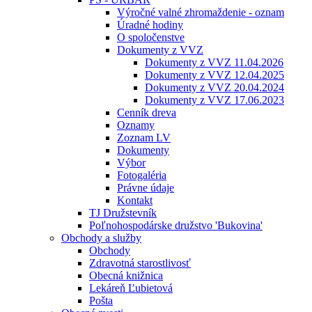
Výročné valné zhromaždenie - oznam
Úradné hodiny
O spoločenstve
Dokumenty z VVZ
Dokumenty z VVZ 11.04.2026
Dokumenty z VVZ 12.04.2025
Dokumenty z VVZ 20.04.2024
Dokumenty z VVZ 17.06.2023
Cenník dreva
Oznamy
Zoznam LV
Dokumenty
Výbor
Fotogaléria
Právne údaje
Kontakt
TJ Družstevník
Poľnohospodárske družstvo 'Bukovina'
Obchody a služby
Obchody
Zdravotná starostlivosť
Obecná knižnica
Lekáreň Ľubietová
Pošta