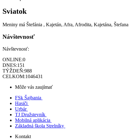
Sviatok
Meniny má
Štefánia
, Kajetán, Afra, Afrodita, Kajetána, Štefana
Návštevnosť
Návštevnosť:
ONLINE:
0
DNES:
151
TÝŽDEŇ:
988
CELKOM:
1046431
Môže vás zaujímať
FSk Šajbania
Hasiči
Urbár
TJ Družstevník
Mobilná aplikácia
Základná škola Strelníky
Kontakt