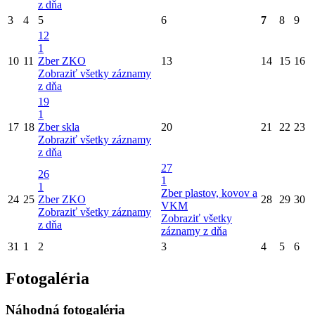
z dňa
3
4
5
6
7
8
9
12
1
10
11
Zber ZKO
13
14
15
16
Zobraziť všetky záznamy
z dňa
19
1
17
18
Zber skla
20
21
22
23
Zobraziť všetky záznamy
z dňa
27
26
1
1
Zber plastov, kovov a
24
25
Zber ZKO
28
29
30
VKM
Zobraziť všetky záznamy
Zobraziť všetky
z dňa
záznamy z dňa
31
1
2
3
4
5
6
Fotogaléria
Náhodná fotogaléria