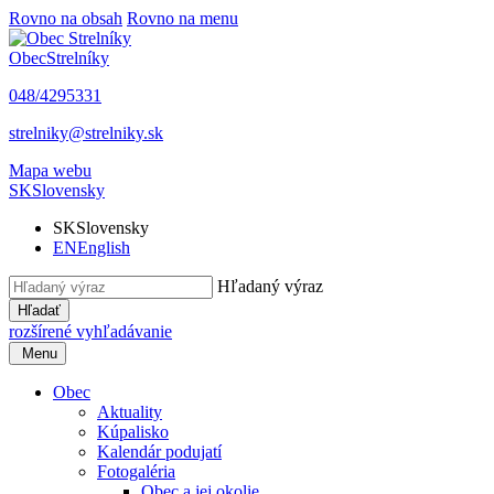
Rovno na obsah
Rovno na menu
Obec
Strelníky
048/4295331
strelniky@strelniky.sk
Mapa webu
SK
Slovensky
SK
Slovensky
EN
English
Hľadaný výraz
Hľadať
rozšírené vyhľadávanie
Menu
Obec
Aktuality
Kúpalisko
Kalendár podujatí
Fotogaléria
Obec a jej okolie