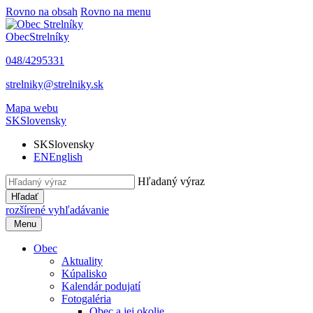
Rovno na obsah
Rovno na menu
Obec
Strelníky
048/4295331
strelniky@strelniky.sk
Mapa webu
SK
Slovensky
SK
Slovensky
EN
English
Hľadaný výraz
Hľadať
rozšírené vyhľadávanie
Menu
Obec
Aktuality
Kúpalisko
Kalendár podujatí
Fotogaléria
Obec a jej okolie