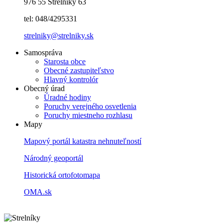
976 55 Strelníky 63
tel: 048/4295331
strelniky@strelniky.sk
Samospráva
Starosta obce
Obecné zastupiteľstvo
Hlavný kontrolór
Obecný úrad
Úradné hodiny
Poruchy verejného osvetlenia
Poruchy miestneho rozhlasu
Mapy
Mapový portál katastra nehnuteľností
Národný geoportál
Historická ortofotomapa
OMA.sk