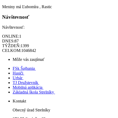
Meniny má
Ľubomíra
, Rastic
Návštevnosť
Návštevnosť:
ONLINE:
1
DNES:
87
TÝŽDEŇ:
1399
CELKOM:
1046842
Môže vás zaujímať
FSk Šajbania
Hasiči
Urbár
TJ Družstevník
Mobilná aplikácia
Základná škola Strelníky
Kontakt
Obecný úrad Strelníky