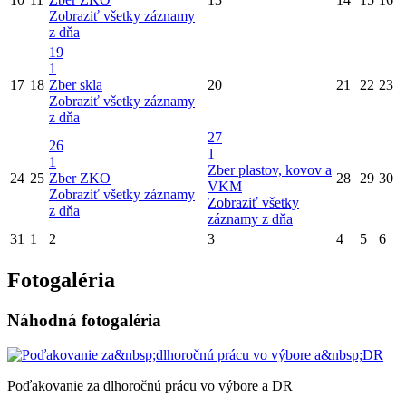
Zobraziť všetky záznamy
z dňa
19
1
17
18
Zber skla
20
21
22
23
Zobraziť všetky záznamy
z dňa
27
26
1
1
Zber plastov, kovov a
24
25
Zber ZKO
28
29
30
VKM
Zobraziť všetky záznamy
Zobraziť všetky
z dňa
záznamy z dňa
31
1
2
3
4
5
6
Fotogaléria
Náhodná fotogaléria
Poďakovanie za dlhoročnú prácu vo výbore a DR