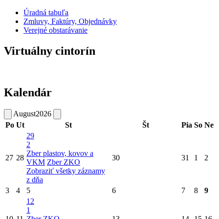
Úradná tabuľa
Zmluvy, Faktúry, Objednávky
Verejné obstarávanie
Virtuálny cintorín
Kalendár
August
2026
Po
Ut
St
Št
Pia
So
Ne
29
2
Zber plastov, kovov a
27
28
30
31
1
2
VKM
Zber ZKO
Zobraziť všetky záznamy
z dňa
3
4
5
6
7
8
9
12
1
10
11
Zber ZKO
13
14
15
16