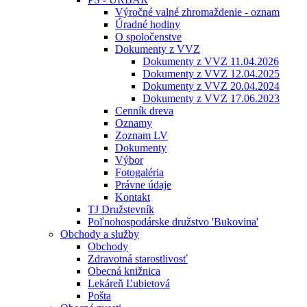
Výročné valné zhromaždenie - oznam
Úradné hodiny
O spoločenstve
Dokumenty z VVZ
Dokumenty z VVZ 11.04.2026
Dokumenty z VVZ 12.04.2025
Dokumenty z VVZ 20.04.2024
Dokumenty z VVZ 17.06.2023
Cenník dreva
Oznamy
Zoznam LV
Dokumenty
Výbor
Fotogaléria
Právne údaje
Kontakt
TJ Družstevník
Poľnohospodárske družstvo 'Bukovina'
Obchody a služby
Obchody
Zdravotná starostlivosť
Obecná knižnica
Lekáreň Ľubietová
Pošta