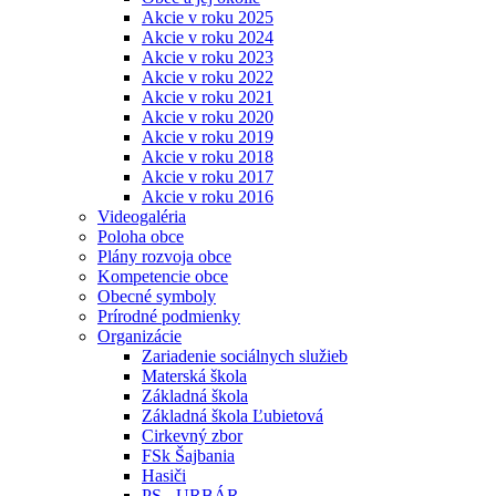
Akcie v roku 2025
Akcie v roku 2024
Akcie v roku 2023
Akcie v roku 2022
Akcie v roku 2021
Akcie v roku 2020
Akcie v roku 2019
Akcie v roku 2018
Akcie v roku 2017
Akcie v roku 2016
Videogaléria
Poloha obce
Plány rozvoja obce
Kompetencie obce
Obecné symboly
Prírodné podmienky
Organizácie
Zariadenie sociálnych služieb
Materská škola
Základná škola
Základná škola Ľubietová
Cirkevný zbor
FSk Šajbania
Hasiči
PS - URBÁR