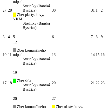
odpadu
Strelníky (Banská
27
28
Bystrica)
30
31
1
2
Zber plasty, kovy,
VKM
Strelníky (Banská
Bystrica)
3
4
5
6
7
8
9
12
Zber komunálneho
10
11
odpadu
13
14
15
16
Strelníky (Banská
Bystrica)
19
Zber skla
17
18
20
21
22
23
Strelníky (Banská
Bystrica)
26
27
Zber komunálneho
Zber plasty, kovy,