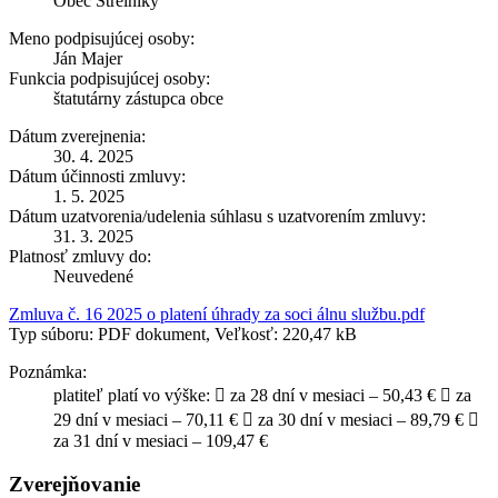
Obec Strelníky
Meno podpisujúcej osoby:
Ján Majer
Funkcia podpisujúcej osoby:
štatutárny zástupca obce
Dátum zverejnenia:
30. 4. 2025
Dátum účinnosti zmluvy:
1. 5. 2025
Dátum uzatvorenia/udelenia súhlasu s uzatvorením zmluvy:
31. 3. 2025
Platnosť zmluvy do:
Neuvedené
Zmluva č. 16 2025 o platení úhrady za soci álnu službu.pdf
Typ súboru: PDF dokument, Veľkosť: 220,47 kB
Poznámka:
platiteľ platí vo výške:  za 28 dní v mesiaci – 50,43 €  za
29 dní v mesiaci – 70,11 €  za 30 dní v mesiaci – 89,79 € 
za 31 dní v mesiaci – 109,47 €
Zverejňovanie