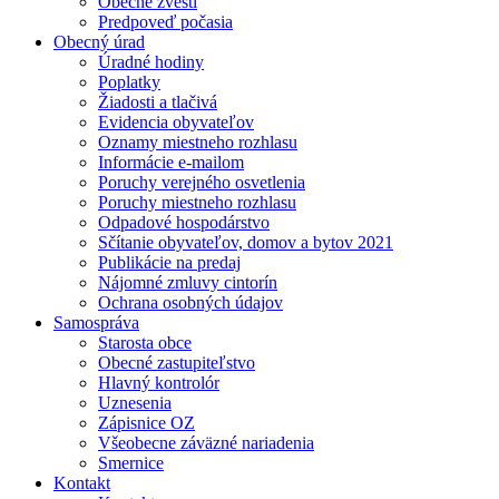
Obecné zvesti
Predpoveď počasia
Obecný úrad
Úradné hodiny
Poplatky
Žiadosti a tlačivá
Evidencia obyvateľov
Oznamy miestneho rozhlasu
Informácie e-mailom
Poruchy verejného osvetlenia
Poruchy miestneho rozhlasu
Odpadové hospodárstvo
Sčítanie obyvateľov, domov a bytov 2021
Publikácie na predaj
Nájomné zmluvy cintorín
Ochrana osobných údajov
Samospráva
Starosta obce
Obecné zastupiteľstvo
Hlavný kontrolór
Uznesenia
Zápisnice OZ
Všeobecne záväzné nariadenia
Smernice
Kontakt