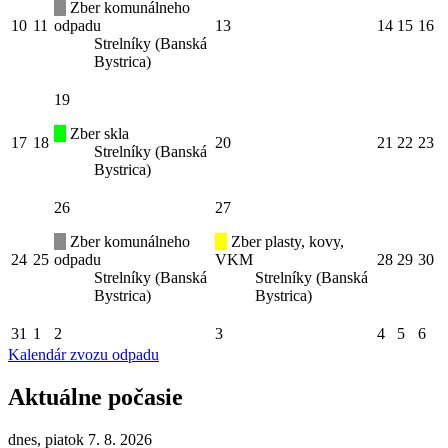
Zber komunálneho
10
11
odpadu
13
14
15
16
Strelníky (Banská
Bystrica)
19
Zber skla
17
18
20
21
22
23
Strelníky (Banská
Bystrica)
26
27
Zber komunálneho
Zber plasty, kovy,
24
25
odpadu
VKM
28
29
30
Strelníky (Banská
Strelníky (Banská
Bystrica)
Bystrica)
31
1
2
3
4
5
6
Kalendár zvozu odpadu
Aktuálne počasie
dnes, piatok 7. 8. 2026