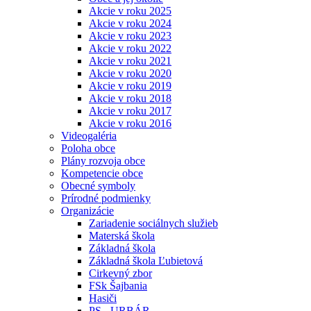
Akcie v roku 2025
Akcie v roku 2024
Akcie v roku 2023
Akcie v roku 2022
Akcie v roku 2021
Akcie v roku 2020
Akcie v roku 2019
Akcie v roku 2018
Akcie v roku 2017
Akcie v roku 2016
Videogaléria
Poloha obce
Plány rozvoja obce
Kompetencie obce
Obecné symboly
Prírodné podmienky
Organizácie
Zariadenie sociálnych služieb
Materská škola
Základná škola
Základná škola Ľubietová
Cirkevný zbor
FSk Šajbania
Hasiči
PS - URBÁR