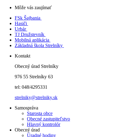
Môže vás zaujímať
FSk Šajbania
Hasiči
Urbár
TJ Družstevník
Mobilná aplikácia
Základná škola Strelníky
Kontakt
Obecný úrad Strelníky
976 55 Strelníky 63
tel: 048/4295331
strelniky@strelniky.sk
Samospráva
Starosta obce
Obecné zastupiteľstvo
Hlavný kontrolór
Obecný úrad
Úradné hodiny