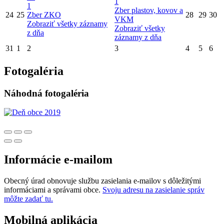
1
1
Zber plastov, kovov a
24
25
Zber ZKO
28
29
30
VKM
Zobraziť všetky záznamy
Zobraziť všetky
z dňa
záznamy z dňa
31
1
2
3
4
5
6
Fotogaléria
Náhodná fotogaléria
Informácie e-mailom
Obecný úrad obnovuje službu zasielania e-mailov s dôležitými
informáciami a správami obce.
Svoju adresu na zasielanie správ
môžte zadať tu.
Mobilná aplikácia