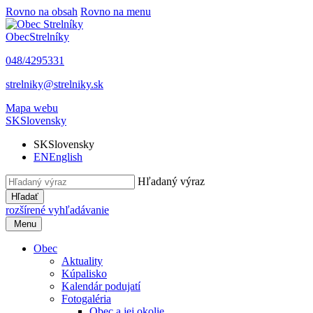
Rovno na obsah
Rovno na menu
Obec
Strelníky
048/4295331
strelniky@strelniky.sk
Mapa webu
SK
Slovensky
SK
Slovensky
EN
English
Hľadaný výraz
Hľadať
rozšírené vyhľadávanie
Menu
Obec
Aktuality
Kúpalisko
Kalendár podujatí
Fotogaléria
Obec a jej okolie