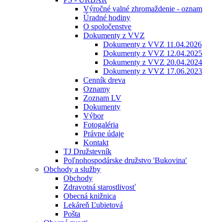
Výročné valné zhromaždenie - oznam
Úradné hodiny
O spoločenstve
Dokumenty z VVZ
Dokumenty z VVZ 11.04.2026
Dokumenty z VVZ 12.04.2025
Dokumenty z VVZ 20.04.2024
Dokumenty z VVZ 17.06.2023
Cenník dreva
Oznamy
Zoznam LV
Dokumenty
Výbor
Fotogaléria
Právne údaje
Kontakt
TJ Družstevník
Poľnohospodárske družstvo 'Bukovina'
Obchody a služby
Obchody
Zdravotná starostlivosť
Obecná knižnica
Lekáreň Ľubietová
Pošta