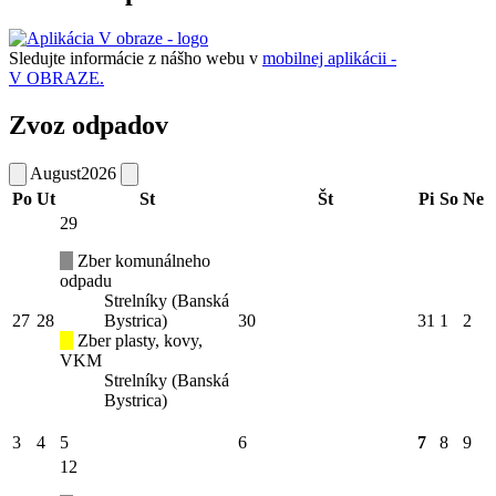
Sledujte informácie z nášho webu v
mobilnej aplikácii -
V OBRAZE.
Zvoz odpadov
August
2026
Po
Ut
St
Št
Pi
So
Ne
29
Zber komunálneho
odpadu
Strelníky (Banská
27
28
Bystrica)
30
31
1
2
Zber plasty, kovy,
VKM
Strelníky (Banská
Bystrica)
3
4
5
6
7
8
9
12