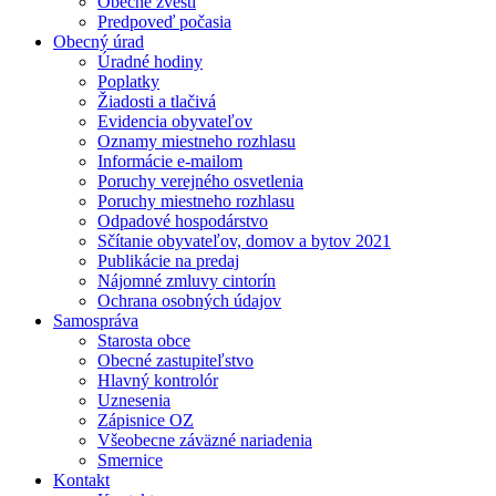
Obecné zvesti
Predpoveď počasia
Obecný úrad
Úradné hodiny
Poplatky
Žiadosti a tlačivá
Evidencia obyvateľov
Oznamy miestneho rozhlasu
Informácie e-mailom
Poruchy verejného osvetlenia
Poruchy miestneho rozhlasu
Odpadové hospodárstvo
Sčítanie obyvateľov, domov a bytov 2021
Publikácie na predaj
Nájomné zmluvy cintorín
Ochrana osobných údajov
Samospráva
Starosta obce
Obecné zastupiteľstvo
Hlavný kontrolór
Uznesenia
Zápisnice OZ
Všeobecne záväzné nariadenia
Smernice
Kontakt