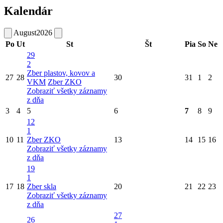
Kalendár
August
2026
Po
Ut
St
Št
Pia
So
Ne
29
2
Zber plastov, kovov a
27
28
30
31
1
2
VKM
Zber ZKO
Zobraziť všetky záznamy
z dňa
3
4
5
6
7
8
9
12
1
10
11
Zber ZKO
13
14
15
16
Zobraziť všetky záznamy
z dňa
19
1
17
18
Zber skla
20
21
22
23
Zobraziť všetky záznamy
z dňa
27
26