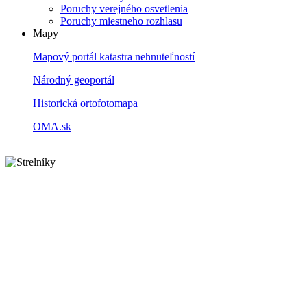
Poruchy verejného osvetlenia
Poruchy miestneho rozhlasu
Mapy
Mapový portál katastra nehnuteľností
Národný geoportál
Historická ortofotomapa
OMA.sk